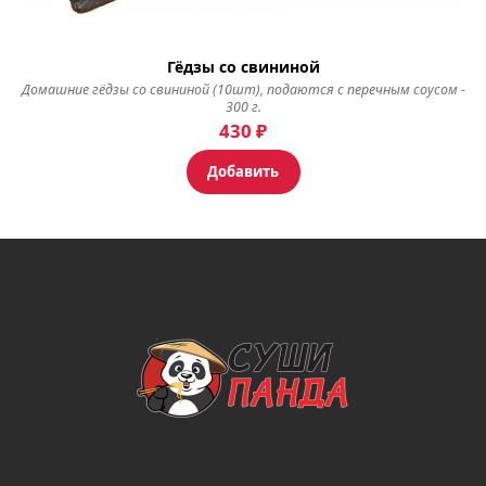
Гёдзы со свининой
Домашние гёдзы со свининой (10шт), подаются с перечным соусом -
300 г.
430
₽
Добавить