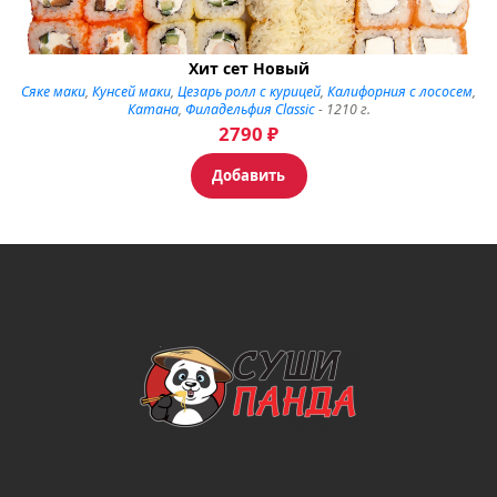
Хит сет Новый
Сяке маки
,
Кунсей маки
,
Цезарь ролл с курицей
,
Калифорния с лососем
,
Катана
,
Филадельфия Classic
- 1210 г.
2790
₽
Добавить