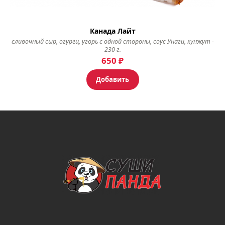
Канада Лайт
сливочный сыр, огурец, угорь с одной стороны, соус Унаги, кунжут -
230 г.
650
₽
Добавить