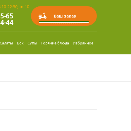
 10-22:30, вс 10-
35-65
0
руб.
0 позиций
Ваш заказ
54-44
Салаты
Вок
Супы
Горячие блюда
Избранное