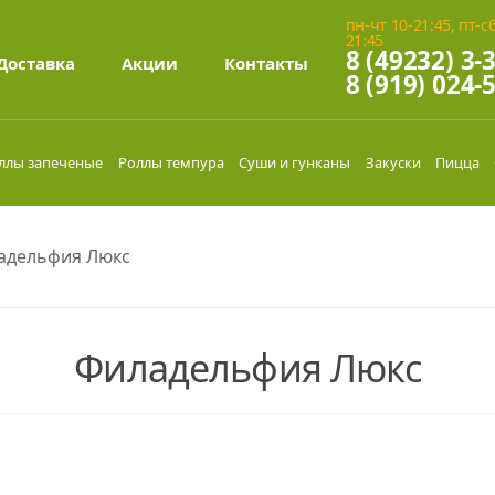
пн-чт 10-21:45, пт-сб
21:45
8 (49232) 3-
Доставка
Акции
Контакты
8 (919) 024-
ллы запеченые
Роллы темпура
Суши и гунканы
Закуски
Пицца
адельфия Люкс
Филадельфия Люкс